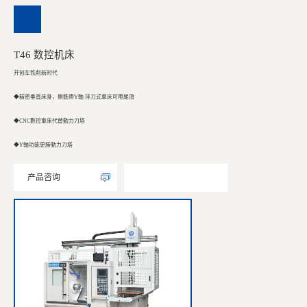
T46 数控机床
开创车铣削新时代
◆精密垂直床身，側銑帶Y軸 排刀式車床可帶尾頂
◆CNC數控車床代替動力刀塔
◆Y軸功能更勝動力刀塔
产品咨询