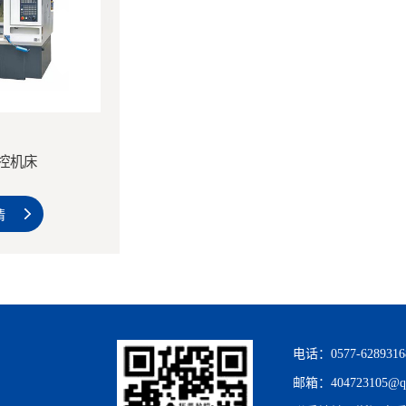
数控机床
情
电话：0577-6289316
邮箱：404723105@q