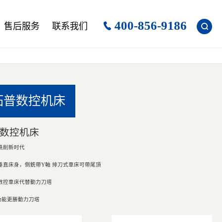
400-856-9186
售后服务
联系我们
拓普数控机床
6 数控机床
铣削新时代
垂直床身，側銑帶Y軸 排刀式車床可帶尾頂
C數控車床代替動力刀塔
功能更勝動力刀塔